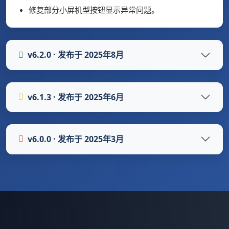
修复部分小屏机型按钮显示异常问题。
v6.2.0 · 发布于 2025年8月
v6.1.3 · 发布于 2025年6月
v6.0.0 · 发布于 2025年3月