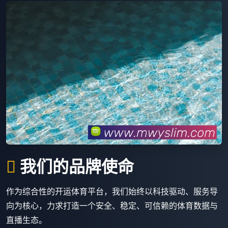
我们的品牌使命
作为综合性的开运体育平台，我们始终以科技驱动、服务导
向为核心，力求打造一个安全、稳定、可信赖的体育数据与
直播生态。