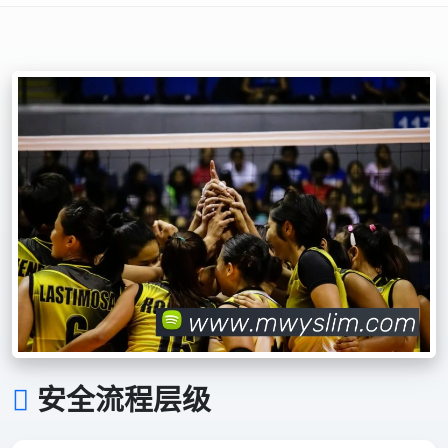
安全流程层级