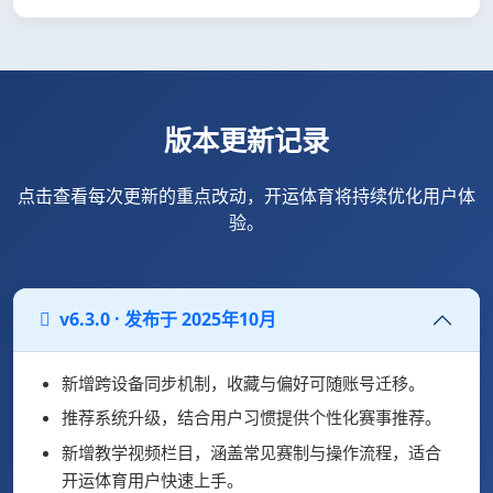
版本更新记录
点击查看每次更新的重点改动，开运体育将持续优化用户体
验。
v6.3.0 · 发布于 2025年10月
新增跨设备同步机制，收藏与偏好可随账号迁移。
推荐系统升级，结合用户习惯提供个性化赛事推荐。
新增教学视频栏目，涵盖常见赛制与操作流程，适合
开运体育用户快速上手。