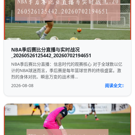
NBA季后赛比分直播与实时战况
_20260526125442_20260702194651
NBA季后赛比分直播：信息时代的观赛核心 对于全球数以亿
计的NBA球迷而言，季后赛是每年篮球世界的终极盛宴。激
烈的身体对抗、瞬息万变的战术博...
2026-08-08
阅读全文