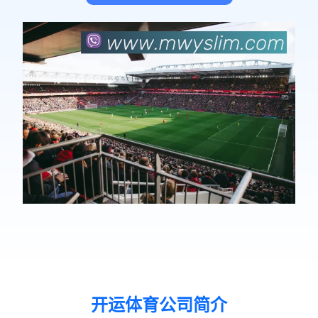
开运体育公司简介