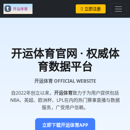
立即注册
开运体育
官网 · 权威体
育数据平台
开运体育 OFFICIAL WEBSITE
自2022年创立以来，
开运体育
致力于为用户提供包括
NBA、英超、欧洲杯、LPL在内的热门赛事直播与数据
服务，广受用户信赖。
立即下载开运体育APP