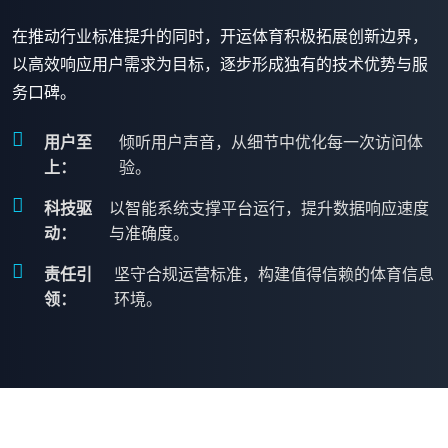
在推动行业标准提升的同时，开运体育积极拓展创新边界，
以高效响应用户需求为目标，逐步形成独有的技术优势与服
务口碑。
用户至
倾听用户声音，从细节中优化每一次访问体
上：
验。
科技驱
以智能系统支撑平台运行，提升数据响应速度
动：
与准确度。
责任引
坚守合规运营标准，构建值得信赖的体育信息
领：
环境。