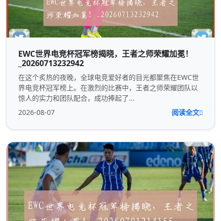
EWC世界电竞杯冠军榜揭晓，王者之师荣耀加冕！
_20260713232942
在这个炙热的夜晚，全球电竞爱好者的目光都聚焦在EWC世
界电竞杯冠军榜上。在激烈的比赛中，王者之师荣耀团队以
惊人的实力和团队配合，成功捧起了...
2026-08-07
阅读全文