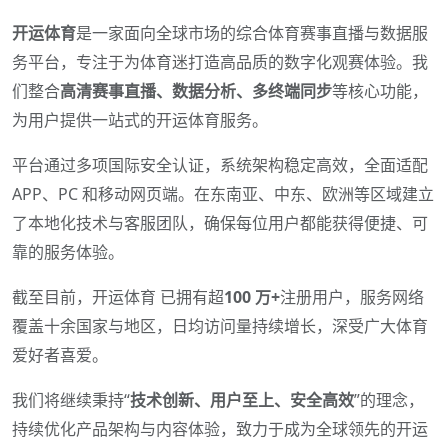
开运体育
是一家面向全球市场的综合体育赛事直播与数据服
务平台，专注于为体育迷打造高品质的数字化观赛体验。我
们整合
高清赛事直播、数据分析、多终端同步
等核心功能，
为用户提供一站式的开运体育服务。
平台通过多项国际安全认证，系统架构稳定高效，全面适配
APP、PC 和移动网页端。在东南亚、中东、欧洲等区域建立
了本地化技术与客服团队，确保每位用户都能获得便捷、可
靠的服务体验。
截至目前，开运体育 已拥有超
100 万+
注册用户，服务网络
覆盖十余国家与地区，日均访问量持续增长，深受广大体育
爱好者喜爱。
我们将继续秉持“
技术创新、用户至上、安全高效
”的理念，
持续优化产品架构与内容体验，致力于成为全球领先的开运