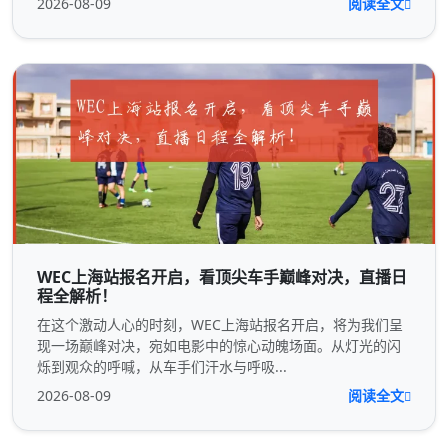
2026-08-09
阅读全文
WEC上海站报名开启，看顶尖车手巅峰对决，直播日
程全解析！
在这个激动人心的时刻，WEC上海站报名开启，将为我们呈
现一场巅峰对决，宛如电影中的惊心动魄场面。从灯光的闪
烁到观众的呼喊，从车手们汗水与呼吸...
2026-08-09
阅读全文